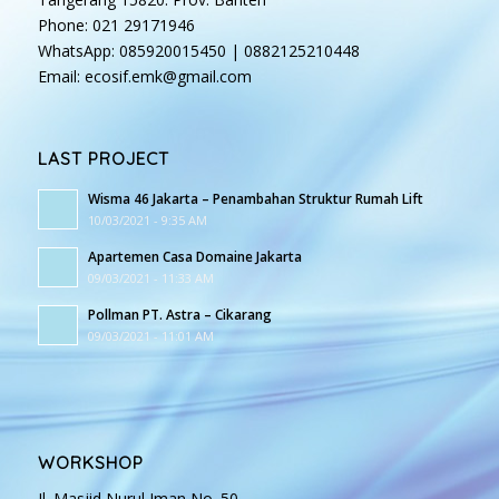
Phone: 021 29171946
WhatsApp: 085920015450 | 0882125210448
Email: ecosif.emk@gmail.com
LAST PROJECT
Wisma 46 Jakarta – Penambahan Struktur Rumah Lift
10/03/2021 - 9:35 AM
Apartemen Casa Domaine Jakarta
09/03/2021 - 11:33 AM
Pollman PT. Astra – Cikarang
09/03/2021 - 11:01 AM
WORKSHOP
Jl. Masjid Nurul Iman No. 50